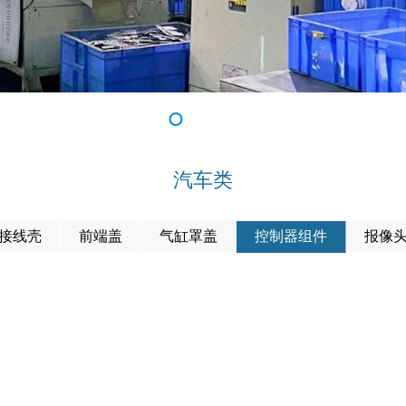
汽车类
接线壳
前端盖
气缸罩盖
控制器组件
报像