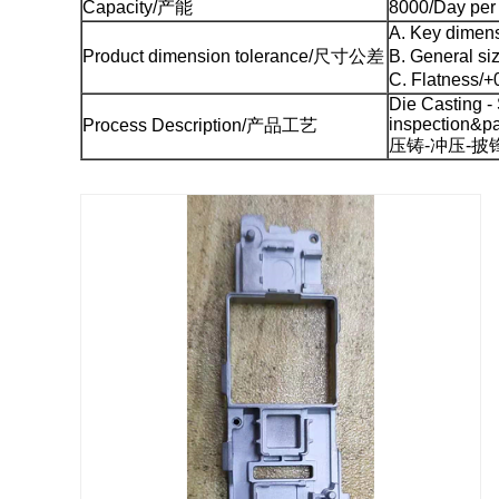
Capacity/产能
8000/Day pe
A. Key dime
Product dimension tolerance/尺寸公差
B. General 
C. Flatness
Die Casting -
inspection&p
Process Description/产品工艺
压铸-冲压-披锋